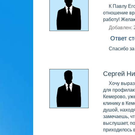
К Павлу Ег
отношение вра
работу! Жела
Добавлен: 
Ответ ст
Спасибо за
Сергей Ни
Хочу выраз
для профилакт
Кемерово, уже
клинику в Кем
душой, находя
замечаешь, чт
выслушает, по
приходилось в