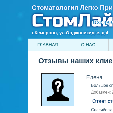
Стоматология Легко При
СтомЛай
Понедел
г.Кемерово, ул.Орджоникидзе, д.4
ГЛАВНАЯ
О НАС
ЛИЦЕНЗИИ
ДОКТОРА
ФОТО
Отзывы наших клие
Елена
Большое сп
Добавлен: 
Ответ ст
Спасибо за