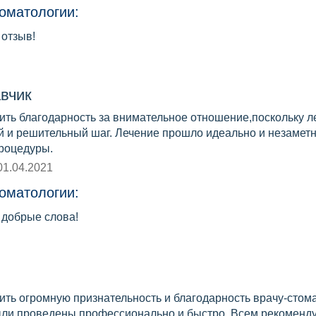
оматологии:
 отзыв!
вчик
ить благодарность за внимательное отношение,поскольку л
й и решительный шаг. Лечение прошло идеально и незаметн
роцедуры.
01.04.2021
оматологии:
 добрые слова!
ить огромную признательность и благодарность врачу-стом
ли проведены профессионально и быстро. Всем рекоменду