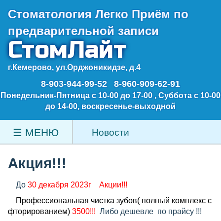
Стоматология Легко Приём по
предварительной записи
СтомЛайт
г.Кемерово, ул.Орджоникидзе, д.4
8-903-944-99-52
8-960-909-62-91
Понедельник-Пятница с 10-00 до 17-00 , Суббота с 10-00
до 14-00, воскресенье-выходной
☰ МЕНЮ
Новости
КОНТАКТЫ
НОВОСТИ
ГЛАВНАЯ
ОТЗЫВЫ
УСЛУГИ
ПРАЙС
О НАС
ДОКТОРА
Акция!!!
ЛИЦЕНЗИИ
До
30 декабря 2023г
Акции!!!
Профессиональная чистка зубов( полный комплекс с
ФОТО
фторированием)
3500!!!
Либо дешевле по прайсу !!!